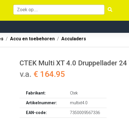
es
Accu en toebehoren
Acculaders
CTEK Multi XT 4.0 Druppellader 24
v.a.
€ 164.95
Fabrikant:
Ctek
Artikelnummer:
multixt4.0
EAN-code:
7350009567336