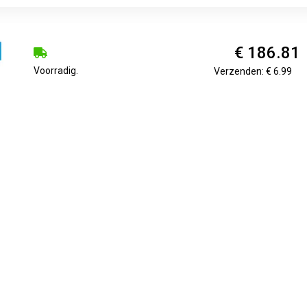
€ 186.81
Voorradig.
Verzenden: € 6.99
€ 186.81
Voorradig.
Verzenden: € 6.99
€ 264.99
2
Verzenden: € 6.95