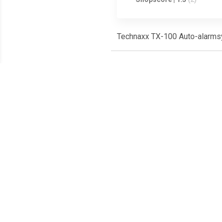
Technaxx TX-100 Auto-alarms
Meest populaire producten
€ 47.99
€ 28.99
Stuurslot, SWL700
Carpoint Pedaalslot
ci