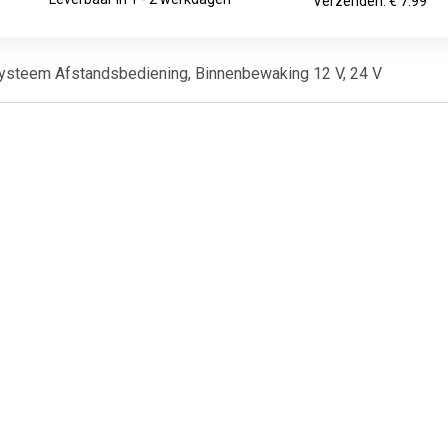
Verzenden: € 7.99
ysteem Afstandsbediening, Binnenbewaking 12 V, 24 V
€ 19.99
€ 24.99
€ 35.
Stuurslot met
Elefant
Technaxx TX-
jfercombinatieslot
Stuurvergrendeling
alarmsys