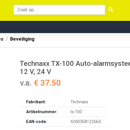
es
Beveiliging
Technaxx TX-100 Auto-alarmsyste
12 V, 24 V
v.a.
€ 37.50
Fabrikant:
Technaxx
Artikelnummer:
tx-100
EAN-code:
4260358122663