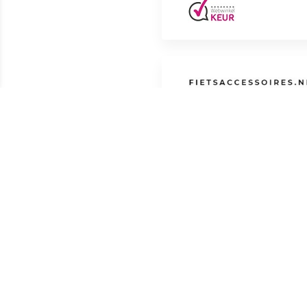
Shopscore | 0
(0)
Shopscore | 0
(0)
Bijzondere kenmerkenSteek-rin
Meest populaire producten