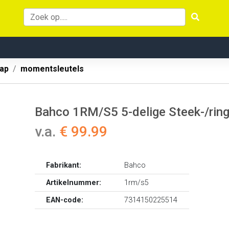
ap
momentsleutels
Bahco 1RM/S5 5-delige Steek-/ring
v.a.
€ 99.99
Fabrikant:
Bahco
Artikelnummer:
1rm/s5
EAN-code:
7314150225514