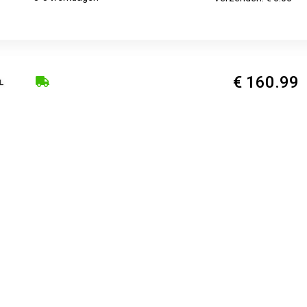
€ 160.99
2
Verzenden: € 6.95
€ 160.99
Voorradig.
Verzenden: € 6.95
gratelsleutelset, 5-deligVerpakking: Kunststof doos met foam in