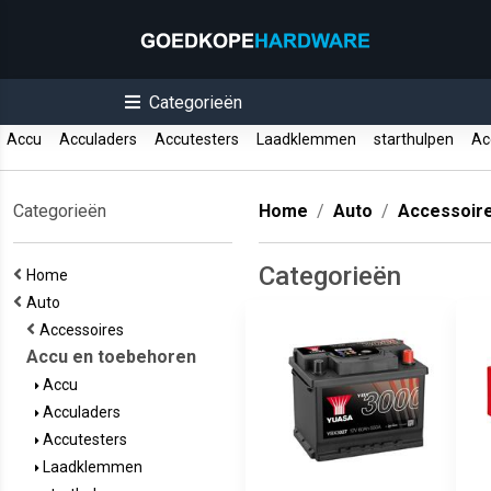
Categorieën
Accu
Acculaders
Accutesters
Laadklemmen
starthulpen
Acc
Categorieën
Home
Auto
Accessoir
Categorieën
Home
Auto
Accessoires
Accu en toebehoren
Accu
Acculaders
Accutesters
Laadklemmen