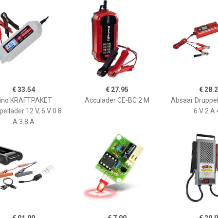
€ 33.54
€ 27.95
€ 28.
ino KRAFTPAKET
Acculader CE-BC 2 M
Absaar Druppel
ellader 12 V, 6 V 0.8
6 V 2 A 
A 3.8 A