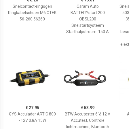
€ 8.26
€ 78.61
Snelcontact-ringogen
Osram Auto
Snel
Ringkabelschoen M6 CTEK
BATTERYstart 200
503
56-260 56260
OBSL200
3
Snelstartsysteem
Starthulpstroom: 150 A
besc
elek
€ 27.95
€ 53.99
GYS Acculader ARTIC 800
BTW Accutester 6 V, 12 V
- 12V 0.8A 15W
Accutest, Controle
lichtmachine, Bluetooth