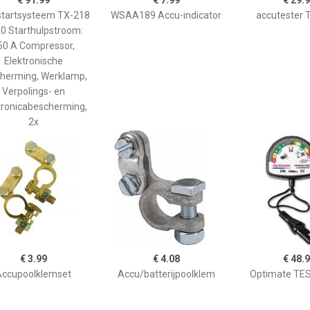
€ 91.99
€ 7.99
€ 29.
startsysteem TX-218
WSAA189 Accu-indicator
accutester 
0 Starthulpstroom:
50 A Compressor,
Elektronische
herming, Werklamp,
Verpolings- en
tronicabescherming,
2x
€ 3.99
€ 4.08
€ 48.
Accupoolklemset
Accu/batterijpoolklem
Optimate TE