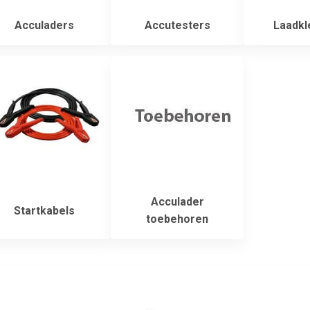
Acculaders
Accutesters
Laadk
Acculader
Startkabels
toebehoren