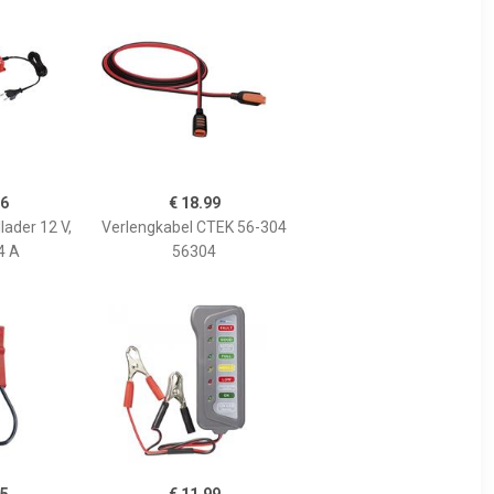
26
€ 18.99
lader 12 V,
Verlengkabel CTEK 56-304
4 A
56304