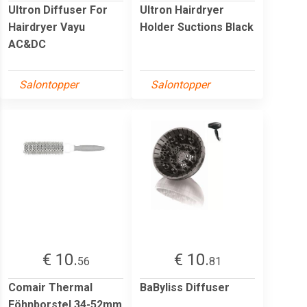
Ultron Diffuser For
Ultron Hairdryer
Hairdryer Vayu
Holder Suctions Black
AC&DC
Salontopper
Salontopper
€ 10.
€ 10.
56
81
Comair Thermal
BaByliss Diffuser
Föhnborstel 34-52mm