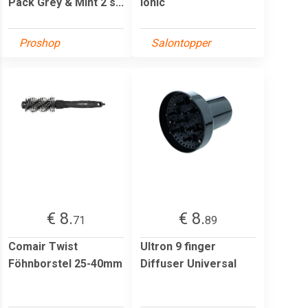
Pack Grey & Mint 2 s...
Ionic
Proshop
Salontopper
€ 8.
€ 8.
71
89
Comair Twist
Ultron 9 finger
Föhnborstel 25-40mm
Diffuser Universal