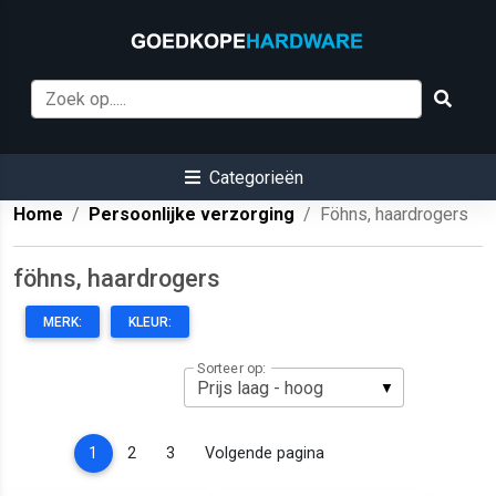
Categorieën
Home
Persoonlijke verzorging
Föhns, haardrogers
föhns, haardrogers
MERK:
KLEUR:
Sorteer op:
(current)
1
2
3
Volgende pagina