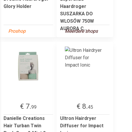
Glory Holder
Haardroger
SUSZARKA DO
WLOSÓW 750W
AURORA C...
Proshop
Meerdere shops
€ 7.
€ 8.
99
45
Danielle Creations
Ultron Hairdryer
Hair Turban Twin
Diffuser for Impact