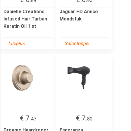
89
95
Danielle Creations
Jaguar HD Amico
Infused Hair Turban
Mondstuk
Keratin Oil 1 st
Luxplus
Salontopper
€ 7.
€ 7.
47
80
Dreame Haardroger
Esperanza