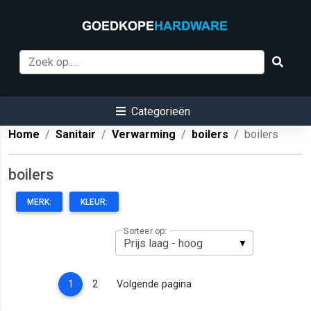
Categorieën
Home
Sanitair
Verwarming
boilers
boilers
boilers
MERK:
KLEUR:
Sorteer op:
(current)
1
2
Volgende pagina