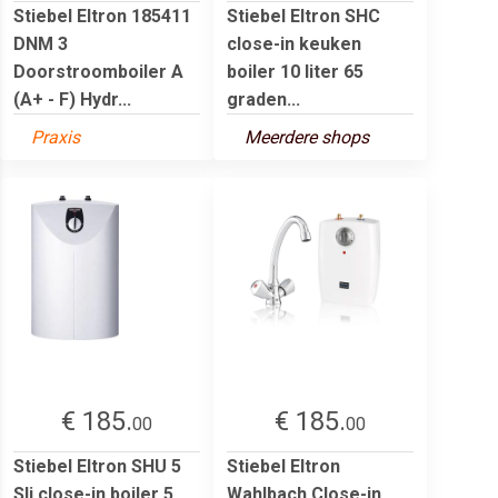
Stiebel Eltron 185411
Stiebel Eltron SHC
DNM 3
close-in keuken
Doorstroomboiler A
boiler 10 liter 65
(A+ - F) Hydr...
graden...
Praxis
Meerdere shops
€ 185.
€ 185.
00
00
Stiebel Eltron SHU 5
Stiebel Eltron
Sli close-in boiler 5
Wahlbach Close-in