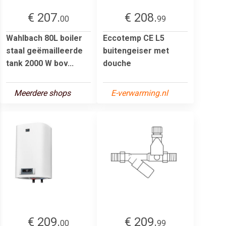
€ 207.
€ 208.
00
99
Wahlbach 80L boiler
Eccotemp CE L5
staal geëmailleerde
buitengeiser met
tank 2000 W bov...
douche
Meerdere shops
E-verwarming.nl
€ 209.
€ 209.
00
99