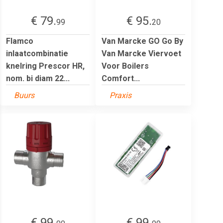
€ 79.
€ 95.
99
20
Flamco
Van Marcke GO Go By
inlaatcombinatie
Van Marcke Viervoet
knelring Prescor HR,
Voor Boilers
nom. bi diam 22...
Comfort...
Buurs
Praxis
€ 99.
€ 99.