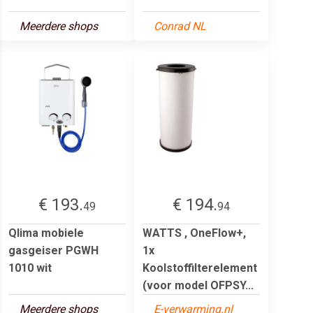
Meerdere shops
Conrad NL
€ 193.
€ 194.
49
94
Qlima mobiele
WATTS , OneFlow+,
gasgeiser PGWH
1x
1010 wit
Koolstoffilterelement
(voor model OFPSY...
Meerdere shops
E-verwarming.nl