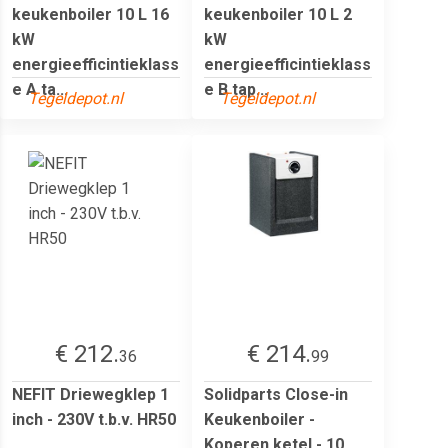
keukenboiler 10 L 16
keukenboiler 10 L 2
kW
kW
energieefficintieklass
energieefficintieklass
e A ta...
e B tap...
Tegeldepot.nl
Tegeldepot.nl
€ 212.
€ 214.
36
99
NEFIT Driewegklep 1
Solidparts Close-in
inch - 230V t.b.v. HR50
Keukenboiler -
Koperen ketel - 10