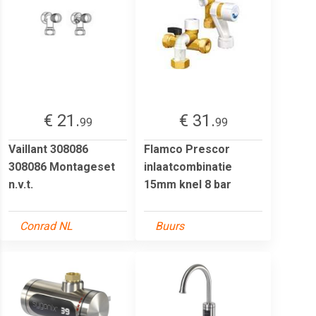
€ 21.
€ 31.
99
99
Vaillant 308086
Flamco Prescor
308086 Montageset
inlaatcombinatie
n.v.t.
15mm knel 8 bar
Conrad NL
Buurs