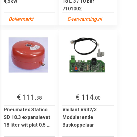
4,5kW
18 L 3 / 10 bar
7101002
Boilermarkt
E-verwarming.nl
€ 111.
€ 114.
38
00
Pneumatex Statico
Vaillant VR32/3
SD 18.3 expansievat
Modulerende
18 liter wit plat 0,5 ...
Buskoppelaar