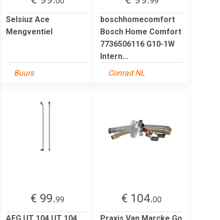
00
99
Selsiuz Ace
boschhomecomfort
Mengventiel
Bosch Home Comfort
7736506116 G10-1W
Intern...
Buurs
Conrad NL
€ 99.
€ 104.
99
00
AEG UT 104 UT 104
Praxis Van Marcke Go