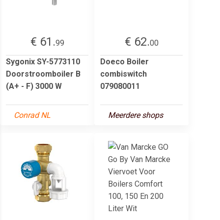
€ 61.
€ 62.
99
00
Sygonix SY-5773110
Doeco Boiler
Doorstroomboiler B
combiswitch
(A+ - F) 3000 W
079080011
Conrad NL
Meerdere shops