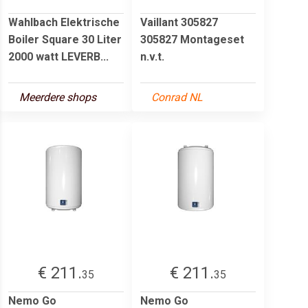
Wahlbach Elektrische
Vaillant 305827
Boiler Square 30 Liter
305827 Montageset
2000 watt LEVERB...
n.v.t.
Meerdere shops
Conrad NL
€ 211.
€ 211.
35
35
Nemo Go
Nemo Go