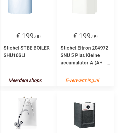
€ 199.
€ 199.
00
99
Stiebel STBE BOILER
Stiebel Eltron 204972
SHU10SLI
SNU 5 Plus Kleine
accumulator A (A+ - ...
Meerdere shops
E-verwarming.nl