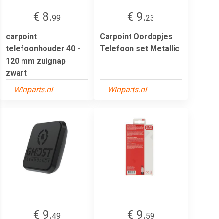
€ 8.
€ 9.
99
23
carpoint
Carpoint Oordopjes
telefoonhouder 40 -
Telefoon set Metallic
120 mm zuignap
zwart
Winparts.nl
Winparts.nl
€ 9.
€ 9.
49
59