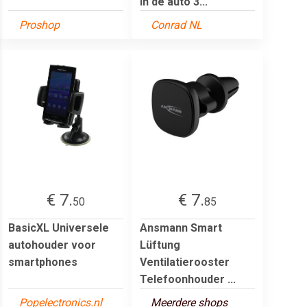
in de auto 3...
Proshop
Conrad NL
€ 7.
€ 7.
50
85
BasicXL Universele
Ansmann Smart
autohouder voor
Lüftung
smartphones
Ventilatierooster
Telefoonhouder ...
Popelectronics.nl
Meerdere shops