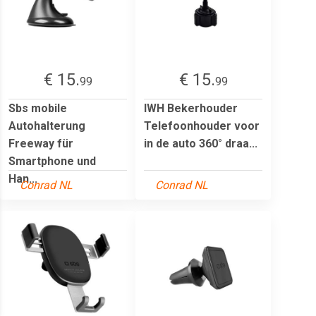
€ 15.
€ 15.
99
99
Sbs mobile
IWH Bekerhouder
Autohalterung
Telefoonhouder voor
Freeway für
in de auto 360° draa...
Smartphone und
Han...
Conrad NL
Conrad NL