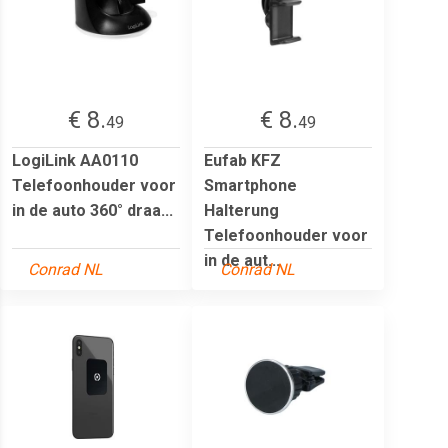
€ 8.
€ 8.
49
49
LogiLink AA0110
Eufab KFZ
Telefoonhouder voor
Smartphone
in de auto 360° draa...
Halterung
Telefoonhouder voor
in de aut...
Conrad NL
Conrad NL