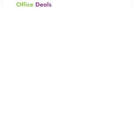
€ 64.83
Verzenden: € 7.07
1
Acculader - Rood, Ingang: 230V AC, Uitgang: 12 Volt DC,
Merk Perel, Afmeting: 230x175x115 (BxLxH), Laadstroom:
6000mAh max., Geschikt voor accucapaciteit: 20000mAh t/m
90000mAh.
TERUG