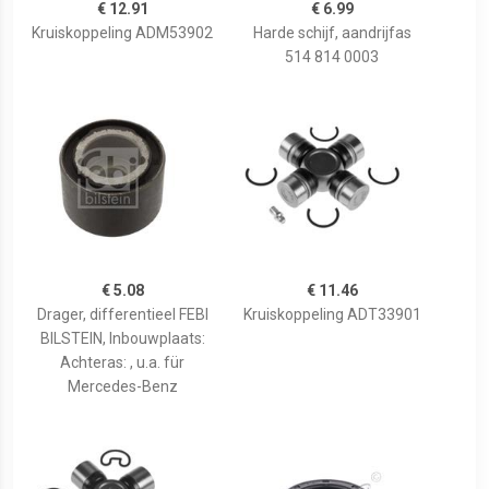
€ 12.91
€ 6.99
Kruiskoppeling ADM53902
Harde schijf, aandrijfas
514 814 0003
€ 5.08
€ 11.46
Drager, differentieel FEBI
Kruiskoppeling ADT33901
BILSTEIN, Inbouwplaats:
Achteras: , u.a. für
Mercedes-Benz