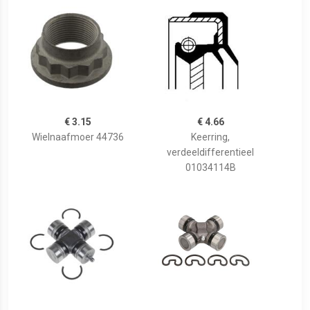
€ 3.15
€ 4.66
Wielnaafmoer 44736
Keerring,
verdeeldifferentieel
01034114B