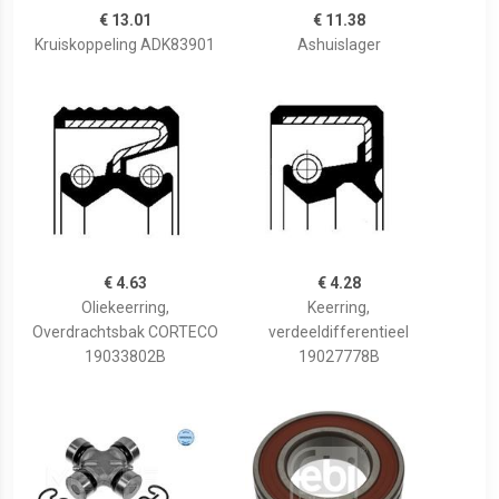
€ 13.01
€ 11.38
Kruiskoppeling ADK83901
Ashuislager
€ 4.63
€ 4.28
Oliekeerring,
Keerring,
Overdrachtsbak CORTECO
verdeeldifferentieel
19033802B
19027778B