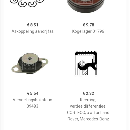
€ 8.51
€ 9.78
Askoppeling aandrijfas
Kogellager 01796
€ 5.54
€ 2.32
Versnellingsbaksteun
Keerring,
09483
verdeeldifferentieel
CORTECO, u.a. für Land
Rover, Mercedes-Benz