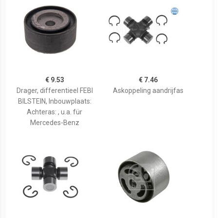
€ 9.53
€ 7.46
Drager, differentieel FEBI
Askoppeling aandrijfas
BILSTEIN, Inbouwplaats:
Achteras: , u.a. für
Mercedes-Benz