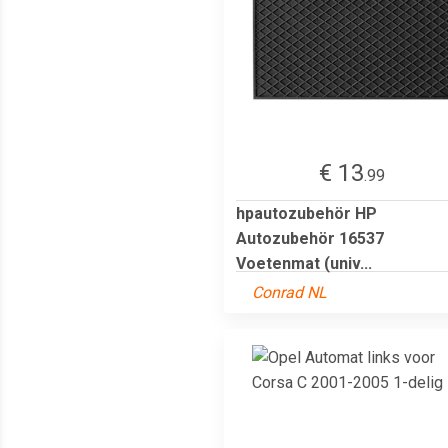
€ 13
.99
hpautozubehör HP
Autozubehör 16537
Voetenmat (univ...
Conrad NL