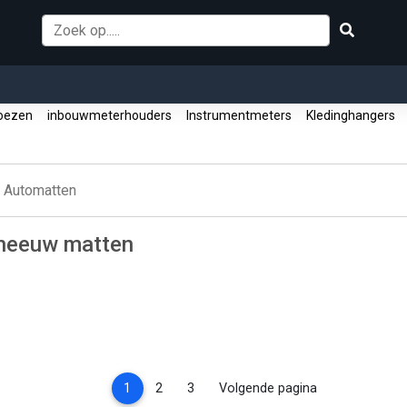
oezen
inbouwmeterhouders
Instrumentmeters
Kledinghangers
Automatten
sneeuw matten
(current)
1
2
3
Volgende pagina