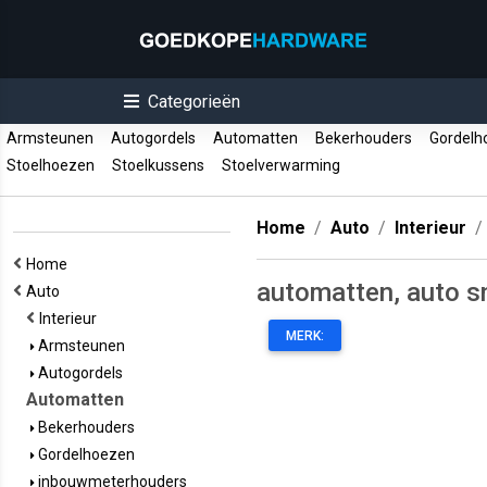
Categorieën
Armsteunen
Autogordels
Automatten
Bekerhouders
Gordelh
Stoelhoezen
Stoelkussens
Stoelverwarming
Home
Auto
Interieur
Home
automatten, auto 
Auto
Interieur
MERK:
Armsteunen
Autogordels
Automatten
Bekerhouders
Gordelhoezen
inbouwmeterhouders