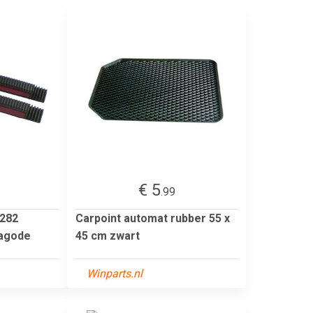
€ 5
.99
282
Carpoint automat rubber 55 x
agode
45 cm zwart
Winparts.nl