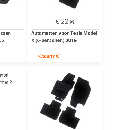
€ 22
9
.99
issan
Automatten voor Tesla Model
05
X (6-personen) 2016-
Winparts.nl