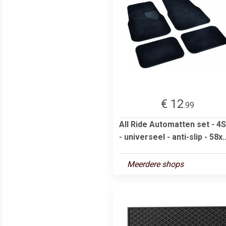
€ 12
.99
All Ride Automatten set - 4
- universeel - anti-slip - 58x..
Meerdere shops