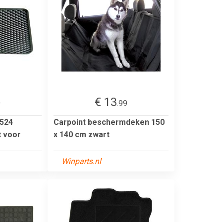
€ 13
9
.99
524
Carpoint beschermdeken 150
t voor
x 140 cm zwart
Winparts.nl