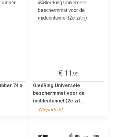
€ 11
9
.99
ubber 74 x
GledRing Universele
beschermmat voor de
middentunnel (2e zit...
Winparts.nl