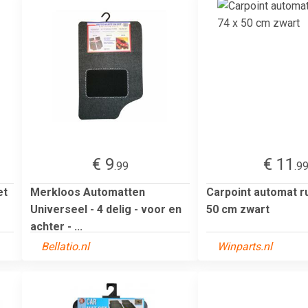
€ 9
€ 11
.99
.9
et
Merkloos Automatten
Carpoint automat r
Universeel - 4 delig - voor en
50 cm zwart
achter - ...
Bellatio.nl
Winparts.nl