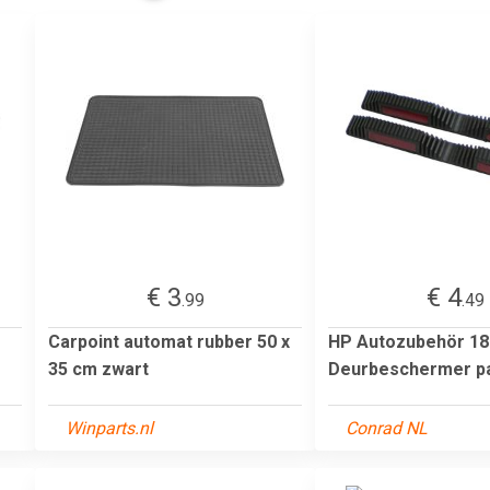
€ 3
€ 4
.99
.49
Carpoint automat rubber 50 x
HP Autozubehör 18
35 cm zwart
Deurbeschermer p
Winparts.nl
Conrad NL