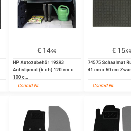
€ 14
€ 15
.99
.9
HP Autozubehör 19293
74575 Schaalmat Rub
Antislipmat (b x h) 120 cm x
41 cm x 60 cm Zwar
100 c...
Conrad NL
Conrad NL