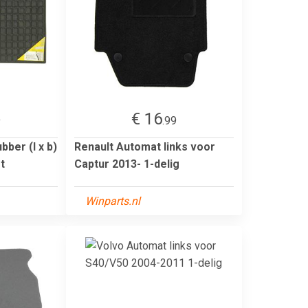
€ 16
9
.99
ber (l x b)
Renault Automat links voor
t
Captur 2013- 1-delig
Winparts.nl