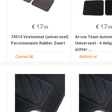
€ 17
€ 17
.99
.9
74514 Voetenmat (universeel)
Arrow Team Autom
Personenauto Rubber Zwart
Universeel - 4 delig
achter ...
Conrad NL
Bellatio.nl