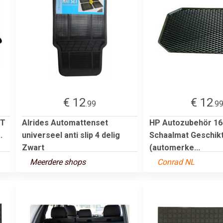
€ 12
€ 12
.99
.9
ST
Alrides Automattenset
HP Autozubehör 16
.
universeel anti slip 4 delig
Schaalmat Geschik
Zwart
(automerke...
Meerdere shops
Conrad NL