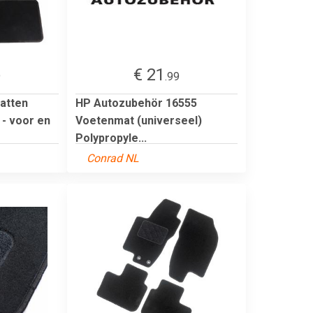
€ 21
9
.99
atten
HP Autozubehör 16555
 - voor en
Voetenmat (universeel)
Polypropyle...
Conrad NL