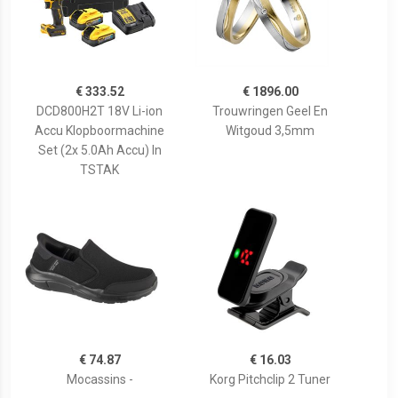
€ 333.52
€ 1896.00
DCD800H2T 18V Li-ion
Trouwringen Geel En
Accu Klopboormachine
Witgoud 3,5mm
Set (2x 5.0Ah Accu) In
TSTAK
€ 74.87
€ 16.03
Mocassins -
Korg Pitchclip 2 Tuner