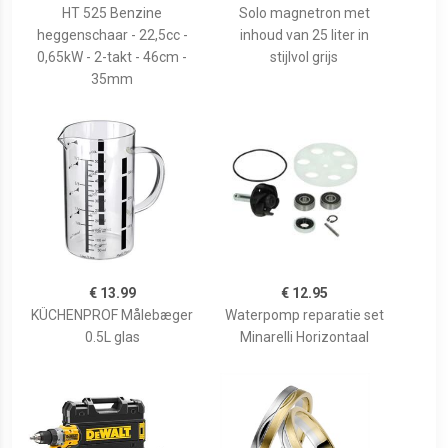
HT 525 Benzine
Solo magnetron met
heggenschaar - 22,5cc -
inhoud van 25 liter in
0,65kW - 2-takt - 46cm -
stijlvol grijs
35mm
€ 13.99
€ 12.95
KÜCHENPROF Målebæger
Waterpomp reparatie set
0.5L glas
Minarelli Horizontaal