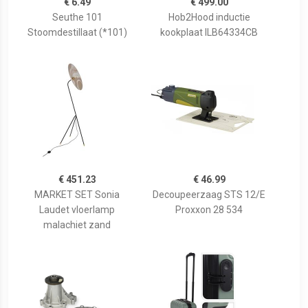
€ 6.49
€ 499.00
Seuthe 101
Hob2Hood inductie
Stoomdestillaat (*101)
kookplaat ILB64334CB
€ 451.23
€ 46.99
MARKET SET Sonia
Decoupeerzaag STS 12/E
Laudet vloerlamp
Proxxon 28 534
malachiet zand