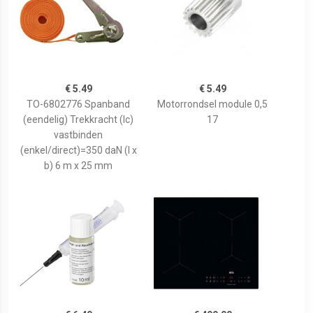
€ 5.49
€ 5.49
TO-6802776 Spanband
Motorrondsel module 0,5
(eendelig) Trekkracht (lc)
17
vastbinden
(enkel/direct)=350 daN (l x
b) 6 m x 25 mm