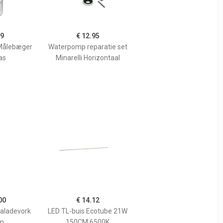
99
€ 12.95
Målebæger
Waterpomp reparatie set
as
Minarelli Horizontaal
00
€ 14.12
Saladevork
LED TL-buis Ecotube 21W
m
150CM 6500K