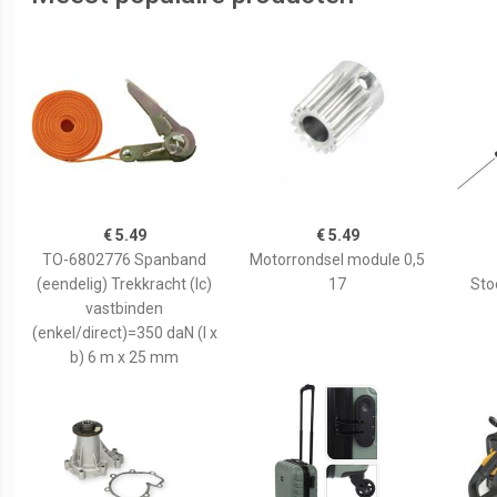
€ 5.49
€ 5.49
TO-6802776 Spanband
Motorrondsel module 0,5
(eendelig) Trekkracht (lc)
17
Sto
vastbinden
(enkel/direct)=350 daN (l x
b) 6 m x 25 mm