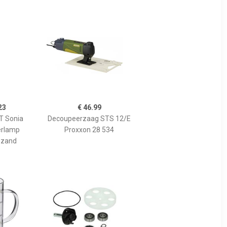
23
€ 46.99
 Sonia
Decoupeerzaag STS 12/E
erlamp
Proxxon 28 534
 zand