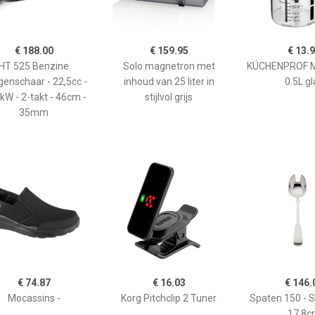
€ 188.00
€ 159.95
€ 13.
HT 525 Benzine
Solo magnetron met
KÜCHENPROF 
enschaar - 22,5cc -
inhoud van 25 liter in
0.5L gl
kW - 2-takt - 46cm -
stijlvol grijs
35mm
€ 74.87
€ 16.03
€ 146.
Mocassins -
Korg Pitchclip 2 Tuner
Spaten 150 - 
17,8c