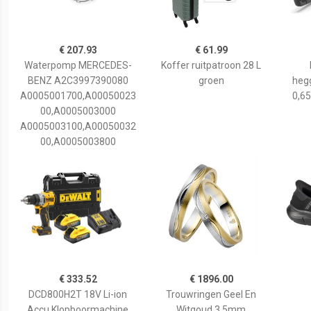
€ 207.93
€ 61.99
Waterpomp MERCEDES-
Koffer ruitpatroon 28 L
BENZ A2C3997390080
groen
hegg
A0005001700,A00050023
0,65
00,A0005003000
A0005003100,A00050032
00,A0005003800
€ 333.52
€ 1896.00
DCD800H2T 18V Li-ion
Trouwringen Geel En
Accu Klopboormachine
Witgoud 3,5mm