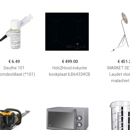
€ 6.49
€ 499.00
€ 451.
Seuthe 101
Hob2Hood inductie
MARKET SET
omdestillaat (*101)
kookplaat ILB64334CB
Laudet vlo
malachiet