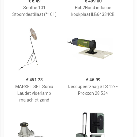
€ 6.49
€ 499.00
Seuthe 101
Hob2Hood inductie
Stoomdestillaat (*101)
kookplaat ILB64334CB
€ 451.23
€ 46.99
MARKET SET Sonia
Decoupeerzaag STS 12/E
Laudet vloerlamp
Proxxon 28 534
malachiet zand