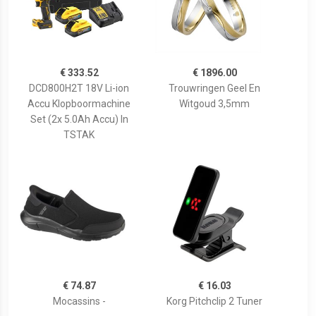
€ 333.52
€ 1896.00
DCD800H2T 18V Li-ion
Trouwringen Geel En
Accu Klopboormachine
Witgoud 3,5mm
Set (2x 5.0Ah Accu) In
TSTAK
€ 74.87
€ 16.03
Mocassins -
Korg Pitchclip 2 Tuner