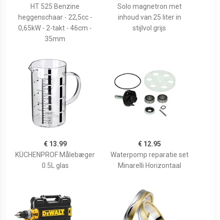
HT 525 Benzine
Solo magnetron met
heggenschaar - 22,5cc -
inhoud van 25 liter in
0,65kW - 2-takt - 46cm -
stijlvol grijs
35mm
€ 13.99
€ 12.95
KÜCHENPROF Målebæger
Waterpomp reparatie set
0.5L glas
Minarelli Horizontaal