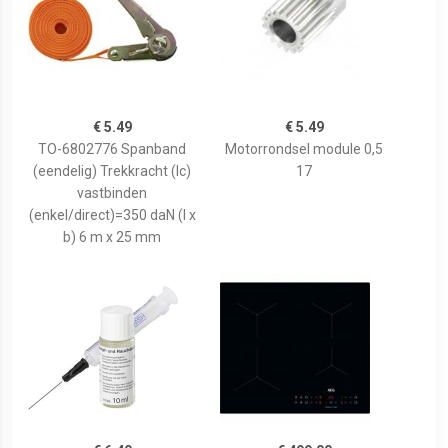
€ 5.49
€ 5.49
TO-6802776 Spanband
Motorrondsel module 0,5
(eendelig) Trekkracht (lc)
17
vastbinden
(enkel/direct)=350 daN (l x
b) 6 m x 25 mm