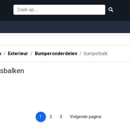
n
Exterieur
Bumperonderdelen
bumperbalk
isbalken
(current)
1
2
3
Volgende pagina