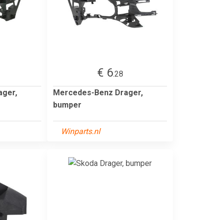
€ 6
.28
ager,
Mercedes-Benz Drager,
bumper
Winparts.nl