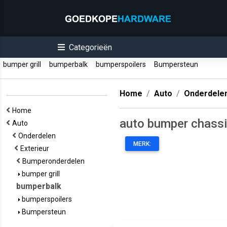
Categorieën
bumper grill
bumperbalk
bumperspoilers
Bumpersteun
Home
Auto
Onderdele
Home
auto bumper chass
Auto
Onderdelen
MERK:
Exterieur
Bumperonderdelen
bumper grill
bumperbalk
bumperspoilers
Bumpersteun