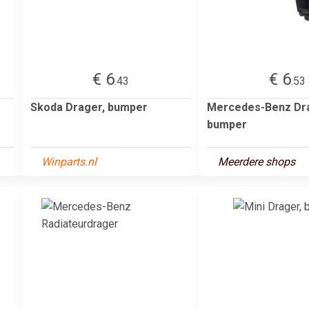
€ 6
€ 6
.43
.53
Skoda Drager, bumper
Mercedes-Benz Dr
bumper
Winparts.nl
Meerdere shops