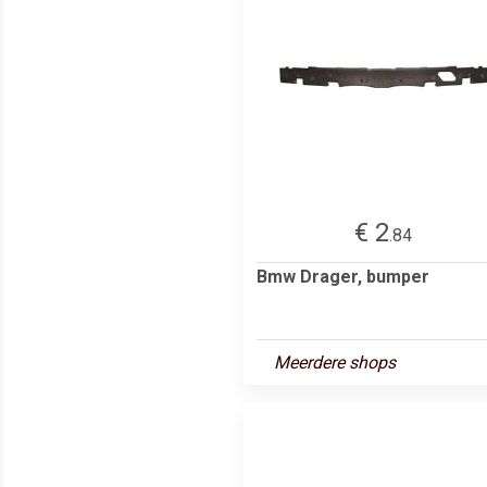
€ 2
.84
Bmw Drager, bumper
Meerdere shops