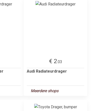
€ 2
.03
er
Audi Radiateurdrager
Meerdere shops