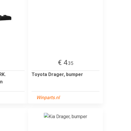
€ 4
.35
RK.
Toyota Drager, bumper
n
Winparts.nl