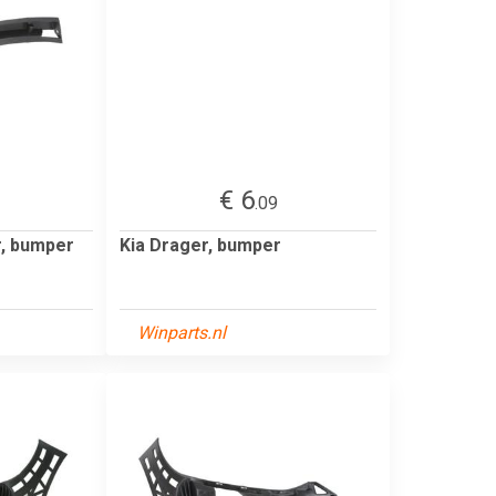
€ 6
.09
, bumper
Kia Drager, bumper
Winparts.nl