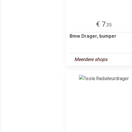
€ 7
.35
Bmw Drager, bumper
Meerdere shops