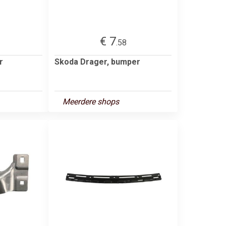
€ 7
.58
r
Skoda Drager, bumper
Meerdere shops