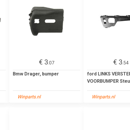
€ 3
€ 3
.07
.54
Bmw Drager, bumper
ford LINKS VERSTE
VOORBUMPER Steu
Winparts.nl
Winparts.nl