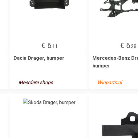
€ 6
€ 6
.11
.28
Dacia Drager, bumper
Mercedes-Benz Dr
bumper
Meerdere shops
Winparts.nl