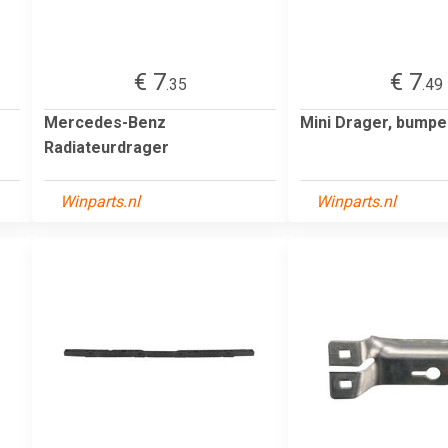
€ 7
€ 7
.35
.49
Mercedes-Benz
Mini Drager, bumpe
Radiateurdrager
Winparts.nl
Winparts.nl