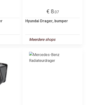
€ 8
.07
er
Hyundai Drager, bumper
Meerdere shops