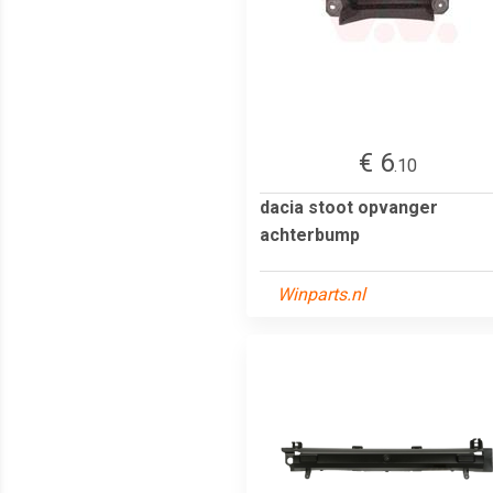
€ 6
.10
dacia stoot opvanger
achterbump
Winparts.nl