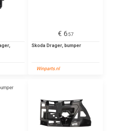
€ 6
.57
ager,
Skoda Drager, bumper
Winparts.nl