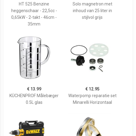
HT 525 Benzine
Solo magnetron met
heggenschaar - 22,5cc -
inhoud van 25 liter in
0,65kW - 2-takt - 46cm -
stijlvol grijs
35mm
€ 13.99
€ 12.95
KÜCHENPROF Målebæger
Waterpomp reparatie set
0.5L glas
Minarelli Horizontaal