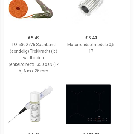
€ 5.49
€ 5.49
TO-6802776 Spanband
Motorrondsel module 0,5
(eendelig) Trekkracht (lc)
17
vastbinden
(enkel/direct)=350 daN (l x
b) 6 m x 25 mm