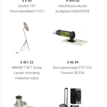
€ 6.49
€ 499.00
Seuthe 101
Hob2Hood inductie
Stoomdestillaat (*101)
kookplaat ILB64334CB
€ 451.23
€ 46.99
MARKET SET Sonia
Decoupeerzaag STS 12/E
Laudet vloerlamp
Proxxon 28 534
malachiet zand