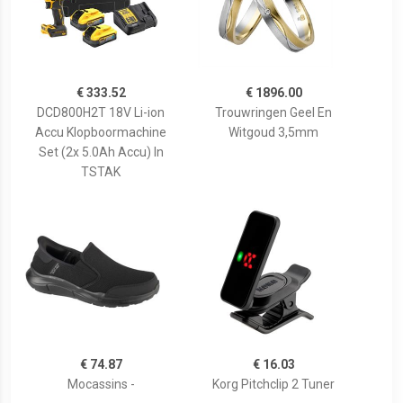
€ 333.52
€ 1896.00
DCD800H2T 18V Li-ion
Trouwringen Geel En
Accu Klopboormachine
Witgoud 3,5mm
Set (2x 5.0Ah Accu) In
TSTAK
€ 74.87
€ 16.03
Mocassins -
Korg Pitchclip 2 Tuner