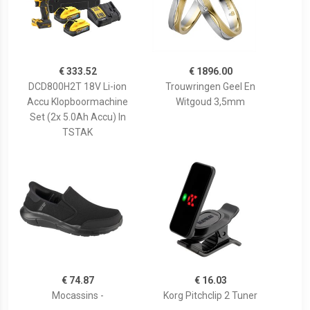
€ 333.52
€ 1896.00
DCD800H2T 18V Li-ion
Trouwringen Geel En
Accu Klopboormachine
Witgoud 3,5mm
Set (2x 5.0Ah Accu) In
TSTAK
€ 74.87
€ 16.03
Mocassins -
Korg Pitchclip 2 Tuner