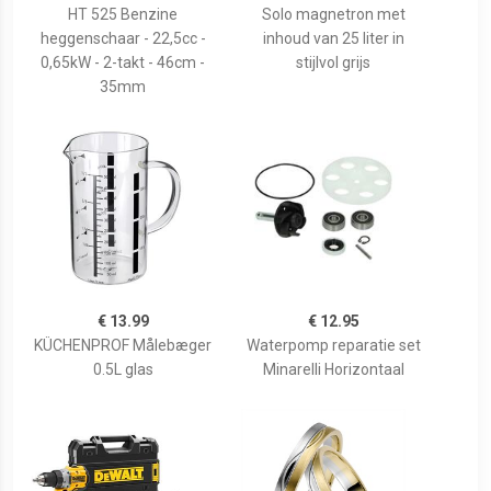
HT 525 Benzine
Solo magnetron met
heggenschaar - 22,5cc -
inhoud van 25 liter in
0,65kW - 2-takt - 46cm -
stijlvol grijs
35mm
€ 13.99
€ 12.95
KÜCHENPROF Målebæger
Waterpomp reparatie set
0.5L glas
Minarelli Horizontaal