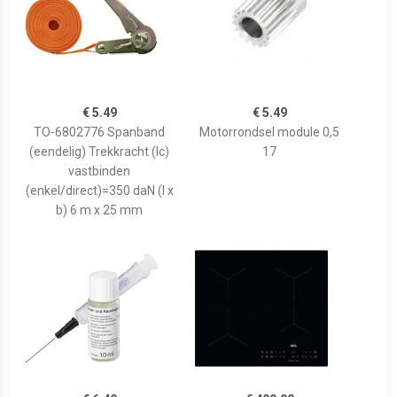
€ 5.49
€ 5.49
TO-6802776 Spanband
Motorrondsel module 0,5
(eendelig) Trekkracht (lc)
17
vastbinden
(enkel/direct)=350 daN (l x
b) 6 m x 25 mm