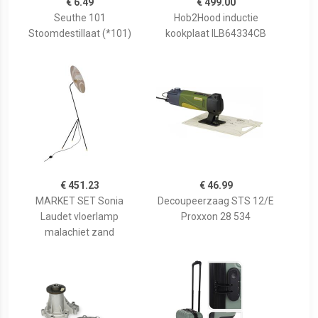
€ 6.49
€ 499.00
Seuthe 101
Hob2Hood inductie
Stoomdestillaat (*101)
kookplaat ILB64334CB
€ 451.23
€ 46.99
MARKET SET Sonia
Decoupeerzaag STS 12/E
Laudet vloerlamp
Proxxon 28 534
malachiet zand