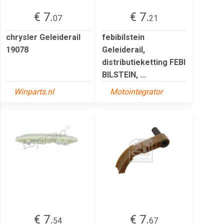
€ 7.
€ 7.
07
21
chrysler Geleiderail
febibilstein
19078
Geleiderail,
distributieketting FEBI
BILSTEIN, ...
Winparts.nl
Motointegrator
€ 7.
€ 7.
54
67