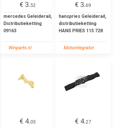
€ 3.
€ 3.
52
69
mercedes Geleiderail,
hanspries Geleiderail,
Distributieketting
distributieketting
09163
HANS PRIES 115 728
Winparts.nl
Motointegrator
€ 4.
€ 4.
05
27