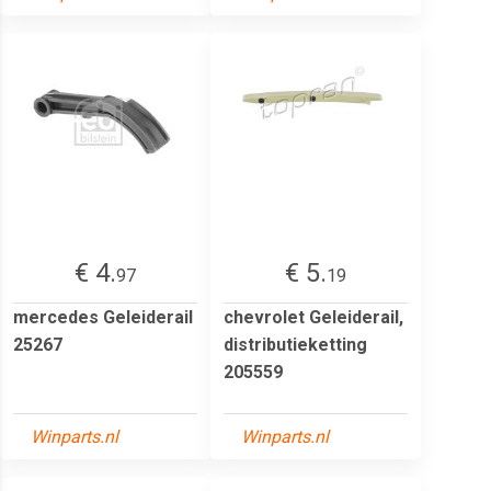
€ 4.
€ 5.
97
19
mercedes Geleiderail
chevrolet Geleiderail,
25267
distributieketting
205559
Winparts.nl
Winparts.nl