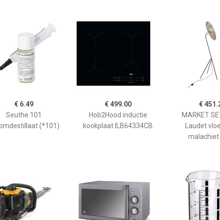
€ 6.49
€ 499.00
€ 451.
Seuthe 101
Hob2Hood inductie
MARKET SET
omdestillaat (*101)
kookplaat ILB64334CB
Laudet vlo
malachiet