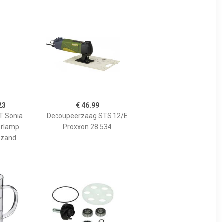
23
€ 46.99
 Sonia
Decoupeerzaag STS 12/E
erlamp
Proxxon 28 534
 zand