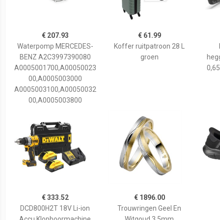
€ 207.93
€ 61.99
Waterpomp MERCEDES-
Koffer ruitpatroon 28 L
BENZ A2C3997390080
groen
hegg
A0005001700,A00050023
0,65
00,A0005003000
A0005003100,A00050032
00,A0005003800
€ 333.52
€ 1896.00
DCD800H2T 18V Li-ion
Trouwringen Geel En
Accu Klopboormachine
Witgoud 3,5mm