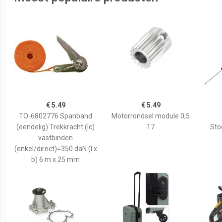
€ 5.49
€ 5.49
TO-6802776 Spanband
Motorrondsel module 0,5
(eendelig) Trekkracht (lc)
17
Sto
vastbinden
(enkel/direct)=350 daN (l x
b) 6 m x 25 mm