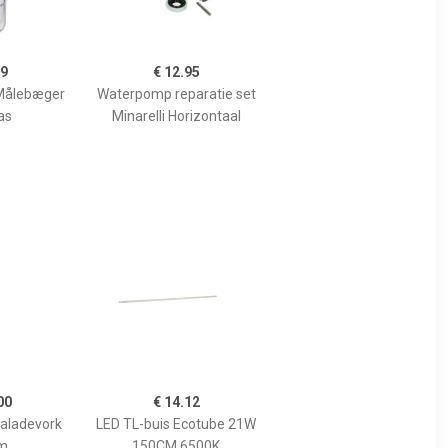
99
€ 12.95
Målebæger
Waterpomp reparatie set
as
Minarelli Horizontaal
00
€ 14.12
Saladevork
LED TL-buis Ecotube 21W
m
150CM 6500K