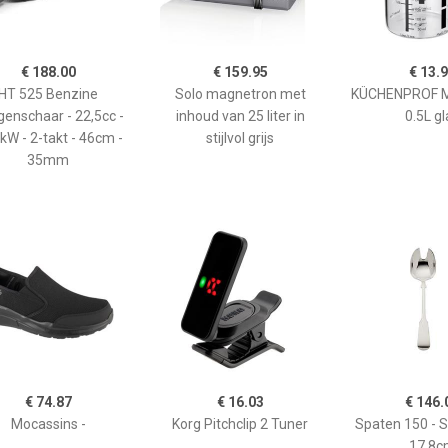
€ 188.00
€ 159.95
€ 13.
HT 525 Benzine
Solo magnetron met
KÜCHENPROF 
enschaar - 22,5cc -
inhoud van 25 liter in
0.5L gl
kW - 2-takt - 46cm -
stijlvol grijs
35mm
€ 74.87
€ 16.03
€ 146.
Mocassins -
Korg Pitchclip 2 Tuner
Spaten 150 - 
17,8c