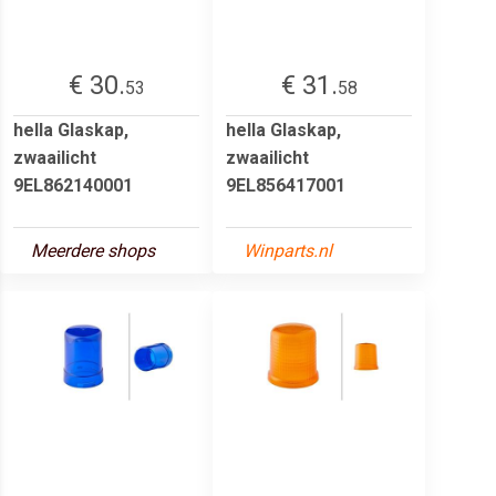
€ 30.
€ 31.
53
58
hella Glaskap,
hella Glaskap,
zwaailicht
zwaailicht
9EL862140001
9EL856417001
Meerdere shops
Winparts.nl