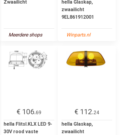
Zwaailicht
hella Glaskap,
zwaailicht
9EL861912001
Meerdere shops
Winparts.nl
€ 106.
€ 112.
69
24
hella Flitsl.KLX LED 9-
hella Glaskap,
30V rood vaste
zwaailicht