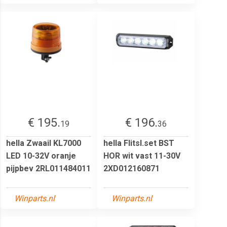
€ 195.
€ 196.
19
36
hella Zwaail KL7000
hella Flitsl.set BST
LED 10-32V oranje
HOR wit vast 11-30V
pijpbev 2RL011484011
2XD012160871
Winparts.nl
Winparts.nl