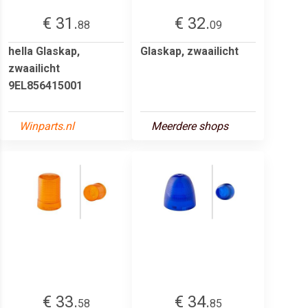
€ 31.
€ 32.
88
09
hella Glaskap,
Glaskap, zwaailicht
zwaailicht
9EL856415001
Winparts.nl
Meerdere shops
€ 33.
€ 34.
58
85