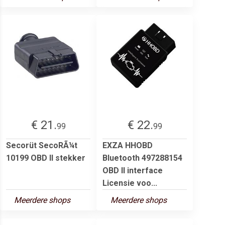
€ 21.
€ 22.
99
99
Secorüt SecoRÃ¼t
EXZA HHOBD
10199 OBD II stekker
Bluetooth 497288154
OBD II interface
Licensie voo...
Meerdere shops
Meerdere shops