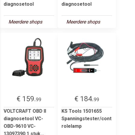
diagnosetool
diagnosetool
Meerdere shops
Meerdere shops
€ 159.
€ 184.
99
99
VOLTCRAFT OBD II
KS Tools 1501655
diagnosetool VC-
Spanningstester/cont
OBD-9610 VC-
rolelamp
13097390 1 stuk...