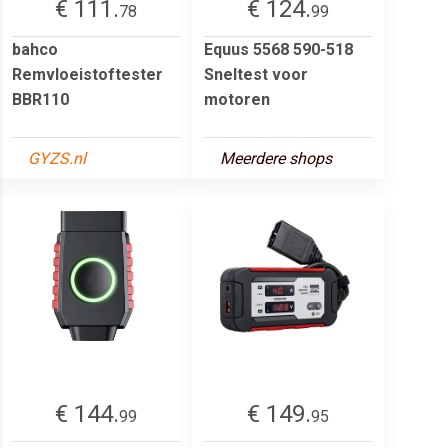
€ 111.
€ 124.
78
99
bahco
Equus 5568 590-518
Remvloeistoftester
Sneltest voor
BBR110
motoren
GYZS.nl
Meerdere shops
€ 144.
€ 149.
99
95