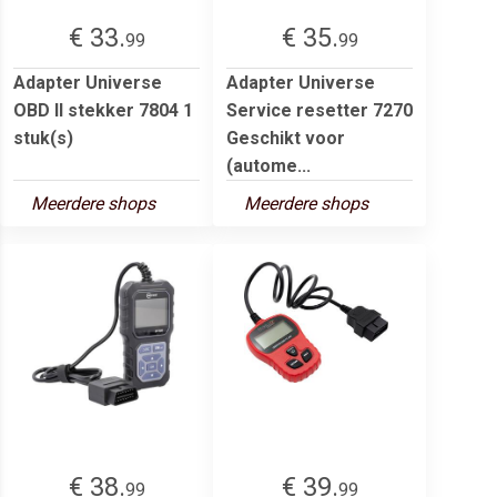
€ 33.
€ 35.
99
99
Adapter Universe
Adapter Universe
OBD II stekker 7804 1
Service resetter 7270
stuk(s)
Geschikt voor
(autome...
Meerdere shops
Meerdere shops
€ 38.
€ 39.
99
99