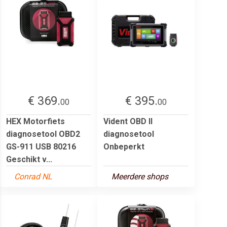
€ 369.
€ 395.
00
00
HEX Motorfiets
Vident OBD II
diagnosetool OBD2
diagnosetool
GS-911 USB 80216
Onbeperkt
Geschikt v...
Conrad NL
Meerdere shops