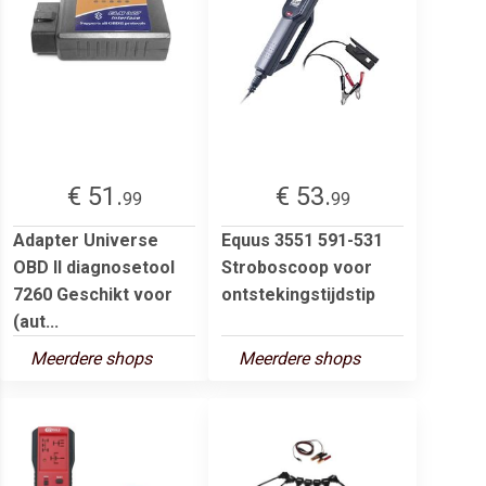
€ 51.
€ 53.
99
99
Adapter Universe
Equus 3551 591-531
OBD II diagnosetool
Stroboscoop voor
7260 Geschikt voor
ontstekingstijdstip
(aut...
Meerdere shops
Meerdere shops