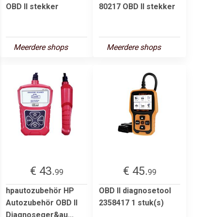
OBD II stekker
80217 OBD II stekker
Meerdere shops
Meerdere shops
€ 43.
€ 45.
99
99
hpautozubehör HP
OBD II diagnosetool
Autozubehör OBD II
2358417 1 stuk(s)
Diagnoseger&au...