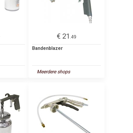
€ 21
9
.49
Bandenblazer
Meerdere shops