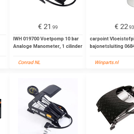
€ 21
€ 22
.99
.9
IWH 019700 Voetpomp 10 bar
carpoint Vloeistofp
Analoge Manometer, 1 cilinder
bajonetsluiting 068
Conrad NL
Winparts.nl