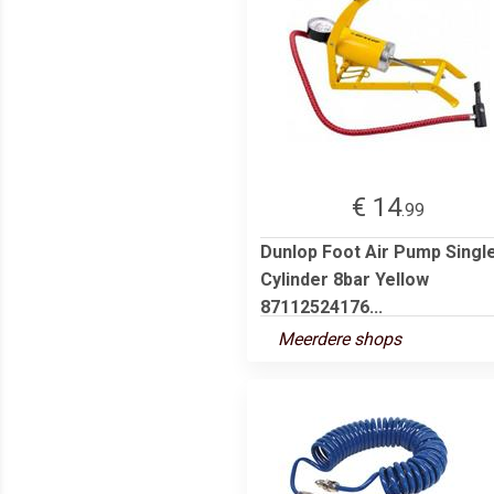
€ 14
.99
Dunlop Foot Air Pump Singl
Cylinder 8bar Yellow
87112524176...
Meerdere shops