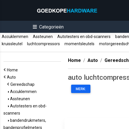
Categorieën
Accuklemmen
Assteunen
Autotesters en obd-scanners
bandend
kruissleutel
luchtcompressors
momentsleutels
motorgereedsc
Home
Auto
Gereedsch
Home
auto luchtcompres
Auto
Gereedschap
MERK:
Accuklemmen
Assteunen
Autotesters en obd-
scanners
bandendrukmeters,
bandenprofielmeters