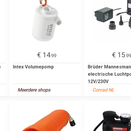
€ 14
€ 15
.99
.9
e
Intex Volumepomp
Brüder Mannesman
electrische Luchtp
12V/230V
Meerdere shops
Conrad NL