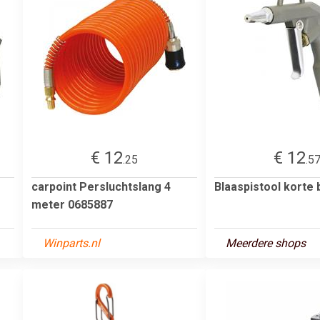
€ 12
€ 12
.25
.5
carpoint Persluchtslang 4
Blaaspistool korte 
meter 0685887
Winparts.nl
Meerdere shops