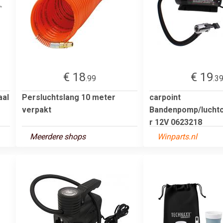
€ 18
€ 19
.99
.3
aal
Persluchtslang 10 meter
carpoint
verpakt
Bandenpomp/lucht
r 12V 0623218
Meerdere shops
Winparts.nl