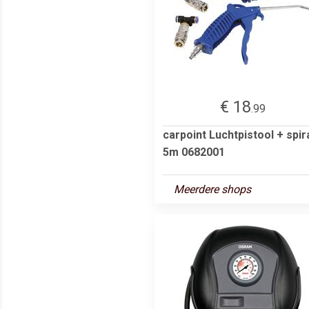
€ 18
.99
carpoint Luchtpistool + spir
5m 0682001
Meerdere shops