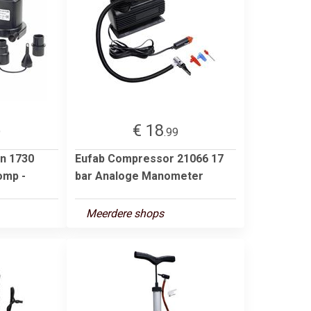
€ 18
9
.99
n 1730
Eufab Compressor 21066 17
omp -
bar Analoge Manometer
Meerdere shops