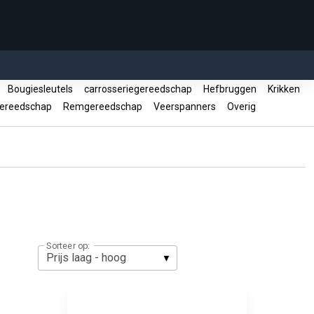
n
Bougiesleutels
carrosseriegereedschap
Hefbruggen
Krikken
gereedschap
Remgereedschap
Veerspanners
Overig
Sorteer op: