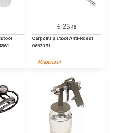
€ 23
3
.48
istool
Carpoint pistool Anti-Roest
4861
0653791
Winparts.nl