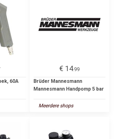
€ 14
7
.99
bek, 60A
Brüder Mannesmann
Mannesmann Handpomp 5 bar
Meerdere shops