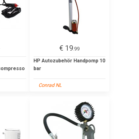
€ 19
9
.99
HP Autozubehör Handpomp 10
compresso
bar
Conrad NL