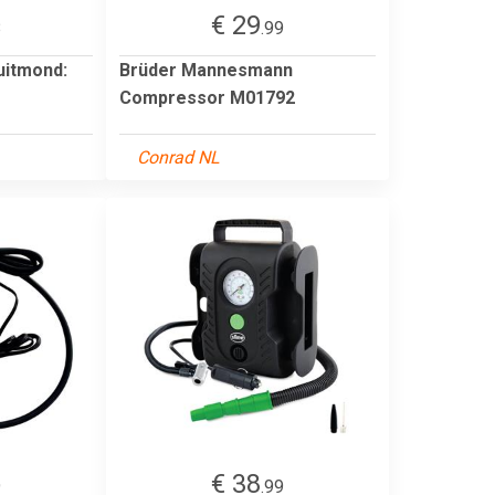
€ 29
8
.99
uitmond:
Brüder Mannesmann
Compressor M01792
Conrad NL
€ 38
9
.99