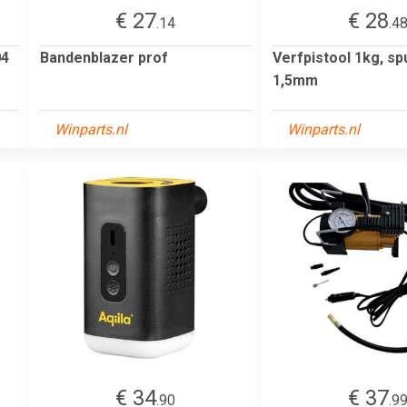
€ 27
€ 28
.14
.4
04
Bandenblazer prof
Verfpistool 1kg, sp
1,5mm
Winparts.nl
Winparts.nl
€ 34
€ 37
.90
.9