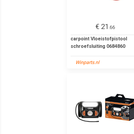
€ 21
.66
carpoint Vloeistofpistool
schroefsluiting 0684860
Winparts.nl