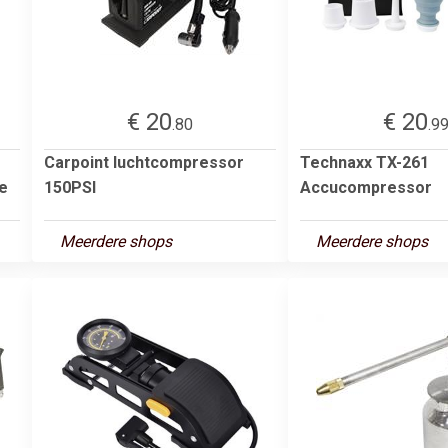
€ 20
€ 20
.80
.9
Carpoint luchtcompressor
Technaxx TX-261
e
150PSI
Accucompressor
Meerdere shops
Meerdere shops