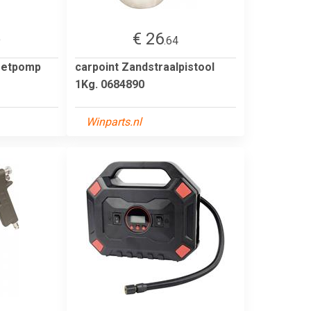
€ 26
9
.64
oetpomp
carpoint Zandstraalpistool
1Kg. 0684890
Winparts.nl