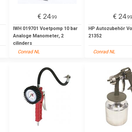
€ 24
€ 24
.99
.9
IWH 019701 Voetpomp 10 bar
HP Autozubehör V
Analoge Manometer, 2
21352
cilinders
Conrad NL
Conrad NL