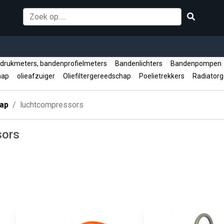
rukmeters, bandenprofielmeters
Bandenlichters
Bandenpompe
hap
olieafzuiger
Oliefiltergereedschap
Poelietrekkers
Radiator
ap
luchtcompressors
sors