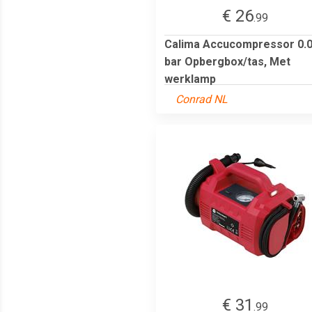
€ 26
.99
Calima Accucompressor 0.
bar Opbergbox/tas, Met
werklamp
Conrad NL
€ 31
.99